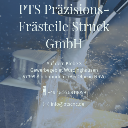
PTS Präzisions-
Frästeile Struck
GmbH
Auf dem Klebe 3
Gewerbegebiet Würdinghausen
57399 Kirchhundem (Bei Olpe in NRW)
🖁
+49 1516 5813059
🖂
info@ptscnc.de